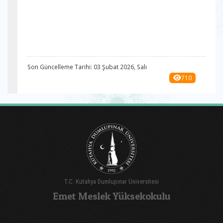
Son Güncelleme Tarihi: 03 Şubat 2026, Salı
710
T.C. Kütahya Dumlupınar Üniversitesi
Emet Meslek Yüksekokulu