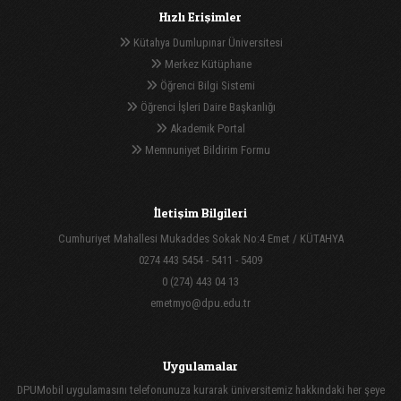
Hızlı Erişimler
Kütahya Dumlupınar Üniversitesi
Merkez Kütüphane
Öğrenci Bilgi Sistemi
Öğrenci İşleri Daire Başkanlığı
Akademik Portal
Memnuniyet Bildirim Formu
İletişim Bilgileri
Cumhuriyet Mahallesi Mukaddes Sokak No:4 Emet / KÜTAHYA
0274 443 5454 - 5411 - 5409
0 (274) 443 04 13
emetmyo@dpu.edu.tr
Uygulamalar
DPUMobil uygulamasını telefonunuza kurarak üniversitemiz hakkındaki her şeye