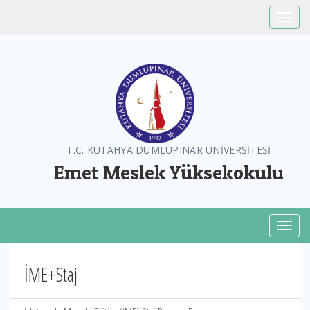
Toggle
T.C. KÜTAHYA DUMLUPINAR ÜNİVERSİTESİ
Emet Meslek Yüksekokulu
Toggl
İME+Staj