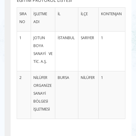
EĞİTİM PROTOKOL LİSTESİ
SIRA
İŞLETME
İL
İLÇE
KONTENJAN
NO
ADI
1
JOTUN
İSTANBUL
SARIYER
1
BOYA
SANAYİ VE
TİC. A.Ş.
2
NİLÜFER
BURSA
NİLÜFER
1
ORGANİZE
SANAYİ
BÖLGESİ
İŞLETMESİ