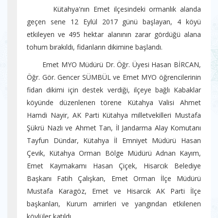
Kütahya'nın Emet ilçesindeki ormanlık alanda
geçen sene 12 Eylül 2017 günü başlayan, 4 köyü
etkileyen ve 495 hektar alanının zarar gördüğü alana
tohum bırakıldı, fidanların dikimine başlandı.
Emet MYO Müdürü Dr. Öğr. Üyesi Hasan BİRCAN,
Öğr. Gör. Gencer SÜMBÜL ve Emet MYO öğrencilerinin
fidan dikimi için destek verdiği, ilçeye bağlı Kabaklar
köyünde düzenlenen törene Kütahya Valisi Ahmet
Hamdi Nayir, AK Parti Kütahya milletvekilleri Mustafa
Şükrü Nazlı ve Ahmet Tan, İl Jandarma Alay Komutanı
Tayfun Dündar, Kütahya İl Emniyet Müdürü Hasan
Çevik, Kütahya Orman Bölge Müdürü Adnan Kayım,
Emet Kaymakamı Hasan Çiçek, Hisarcık Belediye
Başkanı Fatih Çalışkan, Emet Orman İlçe Müdürü
Mustafa Karagöz, Emet ve Hisarcık AK Parti İlçe
başkanları, Kurum amirleri ve yangından etkilenen
köylüler katıldı.