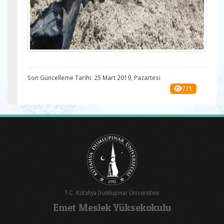
Son Güncelleme Tarihi: 25 Mart 2019, Pazartesi
771
T.C. Kütahya Dumlupınar Üniversitesi
Emet Meslek Yüksekokulu