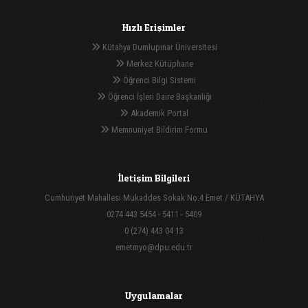
Hızlı Erişimler
Kütahya Dumlupınar Üniversitesi
Merkez Kütüphane
Öğrenci Bilgi Sistemi
Öğrenci İşleri Daire Başkanlığı
Akademik Portal
Memnuniyet Bildirim Formu
İletişim Bilgileri
Cumhuriyet Mahallesi Mukaddes Sokak No:4 Emet / KÜTAHYA
0274 443 5454 - 5411 - 5409
0 (274) 443 04 13
emetmyo@dpu.edu.tr
Uygulamalar