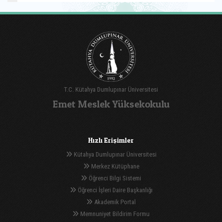
T.C. Kütahya Dumlupınar Üniversitesi
Emet Meslek Yüksekokulu
Hızlı Erişimler
Kütahya Dumlupınar Üniversitesi
Merkez Kütüphane
Öğrenci Bilgi Sistemi
Öğrenci İşleri Daire Başkanlığı
Akademik Portal
Memnuniyet Bildirim Formu