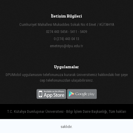
İletişim Bilgileri
Cumhuriyet Mahallesi Mukaddes Sokak No:4 Emet / KÜTAHYA
0274 443 5454 - 5411 - 5409
0 (274) 443 04 13
emetmyo@dpu.edu.tr
Uygulamalar
DPUMobil uygulamasını telefonunuza kurarak üniversitemiz hakkındaki her şeye
cep telefonunuzdan ulaşabilirsiniz.
T.C. Kütahya Dumlupınar Üniversitesi - Bilgi İşlem Daire Başkanlığı, Tüm hakları
saklıdır.