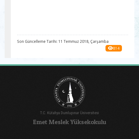
Son Güncelleme Tarihi: 11 Temmuz 2018, Çarşamba
814
T.C. Kütahya Dumlupınar Üniversitesi
Emet Meslek Yüksekokulu