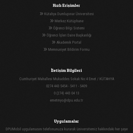
Hızlı Erişimler
Kütahya Dumlupınar Üniversitesi
Merkez Kütüphane
Öğrenci Bilgi Sistemi
Öğrenci İşleri Daire Başkanlığı
Akademik Portal
Memnuniyet Bildirim Formu
İletişim Bilgileri
Cumhuriyet Mahallesi Mukaddes Sokak No:4 Emet / KÜTAHYA
0274 443 5454 - 5411 - 5409
0 (274) 443 04 13
emetmyo@dpu.edu.tr
Uygulamalar
DPUMobil uygulamasını telefonunuza kurarak üniversitemiz hakkındaki her şeye