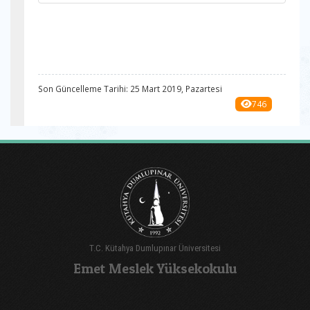
Son Güncelleme Tarihi: 25 Mart 2019, Pazartesi
746
T.C. Kütahya Dumlupınar Üniversitesi
Emet Meslek Yüksekokulu