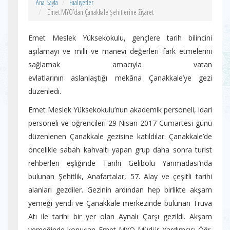
Ana Sayfa
Faaliyetler
Emet MYO’dan Çanakkale Şehitlerine Ziyaret
Emet Meslek Yüksekokulu, gençlere tarih bilincini
aşılamayı ve milli ve manevi değerleri fark etmelerini
sağlamak amacıyla vatan
evlatlarının aslanlaştığı mekâna Çanakkale’ye gezi
düzenledi.
Emet Meslek Yüksekokulu’nun akademik personeli, idari
personeli ve öğrencileri 29 Nisan 2017 Cumartesi günü
düzenlenen Çanakkale gezisine katıldılar. Çanakkale’de
öncelikle sabah kahvaltı yapan grup daha sonra turist
rehberleri eşliğinde Tarihi Gelibolu Yarımadası’nda
bulunan Şehitlik, Anafartalar, 57. Alay ve çeşitli tarihi
alanları gezdiler. Gezinin ardından hep birlikte akşam
yemeği yendi ve Çanakkale merkezinde bulunan Truva
Atı ile tarihi bir yer olan Aynalı Çarşı gezildi. Akşam
yemeğinde konuşan Emet MYO Müdür Yardımcısı Öğr.