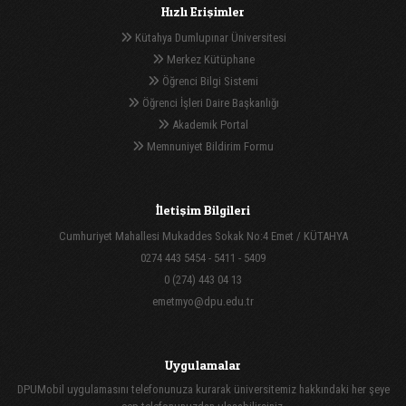
Hızlı Erişimler
Kütahya Dumlupınar Üniversitesi
Merkez Kütüphane
Öğrenci Bilgi Sistemi
Öğrenci İşleri Daire Başkanlığı
Akademik Portal
Memnuniyet Bildirim Formu
İletişim Bilgileri
Cumhuriyet Mahallesi Mukaddes Sokak No:4 Emet / KÜTAHYA
0274 443 5454 - 5411 - 5409
0 (274) 443 04 13
emetmyo@dpu.edu.tr
Uygulamalar
DPUMobil uygulamasını telefonunuza kurarak üniversitemiz hakkındaki her şeye