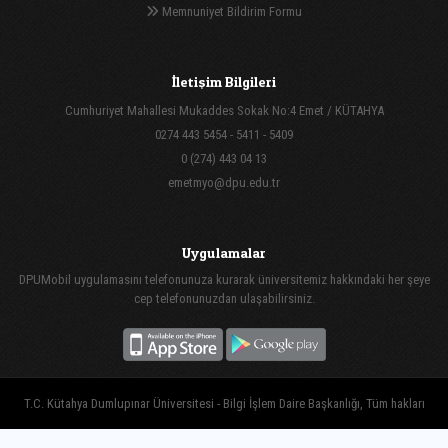
Memnuniyet Bildirim Formu
İletişim Bilgileri
Cumhuriyet Mahallesi Mukaddes Sokak No:4 Emet / KÜTAHYA
0274 443 5454 - 5411 - 5409
0 (274) 443 04 13
emetmyo@dpu.edu.tr
Uygulamalar
DPUMobil uygulamasını telefonunuza kurarak üniversitemiz hakkındaki her şeye
cep telefonunuzdan ulaşabilirsiniz.
T.C. Kütahya Dumlupınar Üniversitesi - Bilgi İşlem Daire Başkanlığı, Tüm hakları