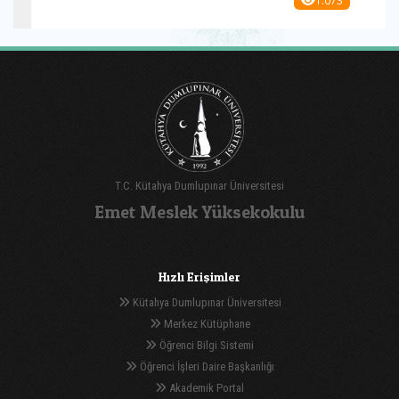
T.C. Kütahya Dumlupınar Üniversitesi
Emet Meslek Yüksekokulu
Hızlı Erişimler
Kütahya Dumlupınar Üniversitesi
Merkez Kütüphane
Öğrenci Bilgi Sistemi
Öğrenci İşleri Daire Başkanlığı
Akademik Portal