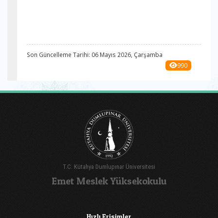
Son Güncelleme Tarihi: 06 Mayıs 2026, Çarşamba
990
T.C. Kütahya Dumlupınar Üniversitesi
Emet Meslek Yüksekokulu
Hızlı Erişimler