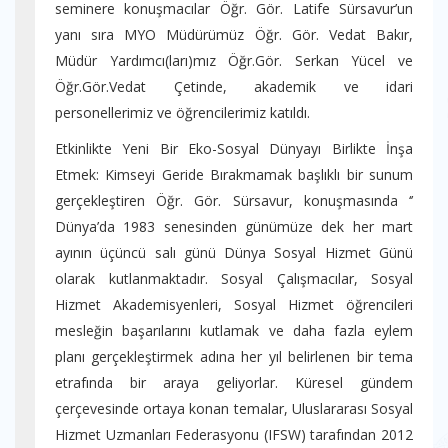
seminere konuşmacılar Öğr. Gör. Latife Sürsavur’un
yanı sıra MYO Müdürümüz Öğr. Gör. Vedat Bakır,
Müdür Yardımcı(ları)mız Öğr.Gör. Serkan Yücel ve
Öğr.Gör.Vedat Çetinde, akademik ve idari
personellerimiz ve öğrencilerimiz katıldı.
Etkinlikte Yeni Bir Eko-Sosyal Dünyayı Birlikte İnşa
Etmek: Kimseyi Geride Bırakmamak başlıklı bir sunum
gerçekleştiren Öğr. Gör. Sürsavur, konuşmasında ‘’
Dünya’da 1983 senesinden günümüze dek her mart
ayının üçüncü salı günü Dünya Sosyal Hizmet Günü
olarak kutlanmaktadır. Sosyal Çalışmacılar, Sosyal
Hizmet Akademisyenleri, Sosyal Hizmet öğrencileri
mesleğin başarılarını kutlamak ve daha fazla eylem
planı gerçekleştirmek adına her yıl belirlenen bir tema
etrafında bir araya geliyorlar. Küresel gündem
çerçevesinde ortaya konan temalar, Uluslararası Sosyal
Hizmet Uzmanları Federasyonu (IFSW) tarafından 2012