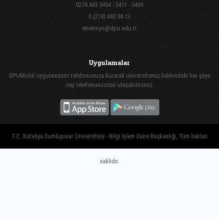
0274 443 5454 - 5411 - 5409
0 (274) 443 04 13
emetmyo@dpu.edu.tr
Uygulamalar
DPUMobil uygulamasını telefonunuza kurarak üniversitemiz hakkındaki her şeye
cep telefonunuzdan ulaşabilirsiniz.
T.C. Kütahya Dumlupınar Üniversitesi - Bilgi İşlem Daire Başkanlığı, Tüm hakları
saklıdır.