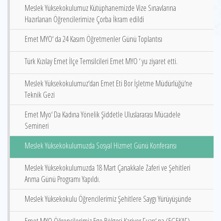
Meslek Yüksekokulumuz Kütüphanemizde Vize Sınavlarına
Hazırlanan Öğrencilerimize Çorba İkram edildi
Emet MYO‘ da 24 Kasım Öğretmenler Günü Toplantısı
Türk Kızılay Emet İlçe Temsilcileri Emet MYO ‘ yu ziyaret etti.
Meslek Yüksekokulumuz‘dan Emet Eti Bor İşletme Müdürlüğü‘ne
Teknik Gezi
Emet Myo‘ Da Kadına Yönelik Şiddetle Uluslararası Mücadele
Semineri
Meslek Yüksekokulumuzda Sosyal Hizmet Günü Konferansı
Meslek Yüksekokulumuzda 18 Mart Çanakkale Zaferi ve Şehitleri
Anma Günü Programı Yapıldı.
Meslek Yüksekokulu Öğrencilerimiz Şehitlere Saygı Yürüyüşünde