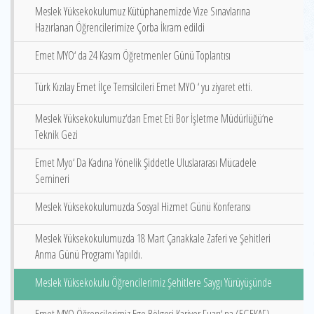
Meslek Yüksekokulumuz Kütüphanemizde Vize Sınavlarına
Hazırlanan Öğrencilerimize Çorba İkram edildi
Emet MYO‘ da 24 Kasım Öğretmenler Günü Toplantısı
Türk Kızılay Emet İlçe Temsilcileri Emet MYO ‘ yu ziyaret etti.
Meslek Yüksekokulumuz‘dan Emet Eti Bor İşletme Müdürlüğü‘ne
Teknik Gezi
Emet Myo‘ Da Kadına Yönelik Şiddetle Uluslararası Mücadele
Semineri
Meslek Yüksekokulumuzda Sosyal Hizmet Günü Konferansı
Meslek Yüksekokulumuzda 18 Mart Çanakkale Zaferi ve Şehitleri
Anma Günü Programı Yapıldı.
Meslek Yüksekokulu Öğrencilerimiz Şehitlere Saygı Yürüyüşünde