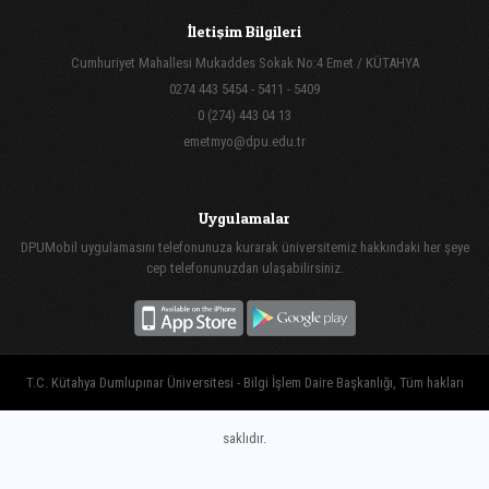
İletişim Bilgileri
Cumhuriyet Mahallesi Mukaddes Sokak No:4 Emet / KÜTAHYA
0274 443 5454 - 5411 - 5409
0 (274) 443 04 13
emetmyo@dpu.edu.tr
Uygulamalar
DPUMobil uygulamasını telefonunuza kurarak üniversitemiz hakkındaki her şeye
cep telefonunuzdan ulaşabilirsiniz.
T.C. Kütahya Dumlupınar Üniversitesi - Bilgi İşlem Daire Başkanlığı, Tüm hakları
saklıdır.