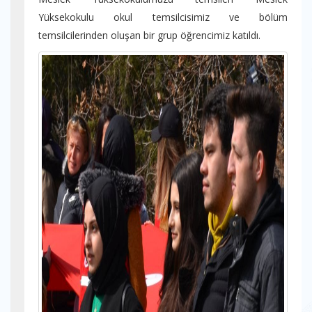
Yüksekokulu okul temsilcisimiz ve bölüm
temsilcilerinden oluşan bir grup öğrencimiz katıldı.