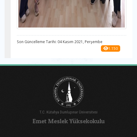
Son Güncelleme Tarihi: 04 Kasım 2021, Perşembe
1.150
T.C. Kütahya Dumlupınar Üniversitesi
Emet Meslek Yüksekokulu