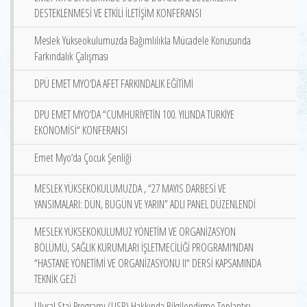
DESTEKLENMESİ VE ETKİLİ İLETİŞİM KONFERANSI
Meslek Yükseokulumuzda Bağımlılıkla Mücadele Konusunda
Farkındalık Çalışması
DPÜ EMET MYO‘DA AFET FARKINDALIK EĞİTİMİ
DPU EMET MYO‘DA “CUMHURİYETİN 100. YILINDA TÜRKİYE
EKONOMİSİ“ KONFERANSI
Emet Myo‘da Çocuk Şenliği
MESLEK YÜKSEKOKULUMUZDA , “27 MAYIS DARBESİ VE
YANSIMALARI: DÜN, BUGÜN VE YARIN” ADLI PANEL DÜZENLENDİ
MESLEK YÜKSEKOKULUMUZ YÖNETİM VE ORGANİZASYON
BÖLÜMÜ, SAĞLIK KURUMLARI İŞLETMECİLİĞİ PROGRAMI‘NDAN
“HASTANE YÖNETİMİ VE ORGANİZASYONU II“ DERSİ KAPSAMINDA
TEKNİK GEZİ
Ulusal Staj Programı (USP) Hakkında Bilgilendirme Toplantısı