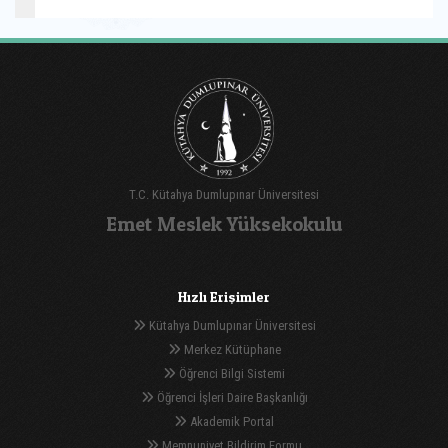
T.C. Kütahya Dumlupınar Üniversitesi
Emet Meslek Yüksekokulu
Hızlı Erişimler
Kütahya Dumlupınar Üniversitesi
Merkez Kütüphane
Öğrenci Bilgi Sistemi
Öğrenci İşleri Daire Başkanlığı
Akademik Portal
Memnuniyet Bildirim Formu