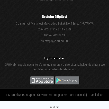
İletişim Bilgileri
Cumhuriyet Mahallesi Mukaddes Sokak No:4 Emet / KÜTAHYA
0274 443 5454 - 5411 - 5409
0 (274) 443 04 13
emetmyo@dpu.edu.tr
Uygulamalar
DPUMobil uygulamasını telefonunuza kurarak üniversitemiz hakkındaki her şeye
cep telefonunuzdan ulaşabilirsiniz.
T.C. Kütahya Dumlupınar Üniversitesi - Bilgi İşlem Daire Başkanlığı, Tüm hakları
saklıdır.