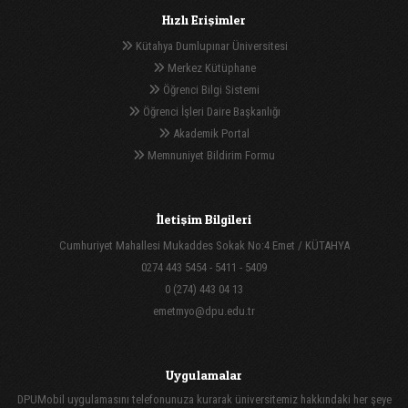
Hızlı Erişimler
Kütahya Dumlupınar Üniversitesi
Merkez Kütüphane
Öğrenci Bilgi Sistemi
Öğrenci İşleri Daire Başkanlığı
Akademik Portal
Memnuniyet Bildirim Formu
İletişim Bilgileri
Cumhuriyet Mahallesi Mukaddes Sokak No:4 Emet / KÜTAHYA
0274 443 5454 - 5411 - 5409
0 (274) 443 04 13
emetmyo@dpu.edu.tr
Uygulamalar
DPUMobil uygulamasını telefonunuza kurarak üniversitemiz hakkındaki her şeye