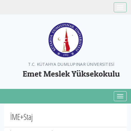
Toggle
T.C. KÜTAHYA DUMLUPINAR ÜNİVERSİTESİ
Emet Meslek Yüksekokulu
Toggl
İME+Staj