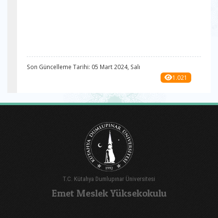
Son Güncelleme Tarihi: 05 Mart 2024, Salı
1.021
T.C. Kütahya Dumlupınar Üniversitesi
Emet Meslek Yüksekokulu