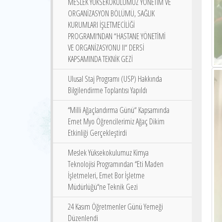
MESLEK YÜKSEKOKULUMUZ YÖNETİM VE
ORGANİZASYON BÖLÜMÜ, SAĞLIK
KURUMLARI İŞLETMECİLİĞİ
PROGRAMI‘NDAN “HASTANE YÖNETİMİ
VE ORGANİZASYONU II“ DERSİ
KAPSAMINDA TEKNİK GEZİ
Ulusal Staj Programı (USP) Hakkında
Bilgilendirme Toplantısı Yapıldı
‘‘Milli Ağaçlandırma Günü“ Kapsamında
Emet Myo Öğrencilerimiz Ağaç Dikim
Etkinliği Gerçekleştirdi
Meslek Yüksekokulumuz Kimya
Teknolojisi Programından ‘‘Eti Maden
İşletmeleri, Emet Bor İşletme
Müdürlüğü‘‘ne Teknik Gezi
24 Kasım Öğretmenler Günü Yemeği
Düzenlendi