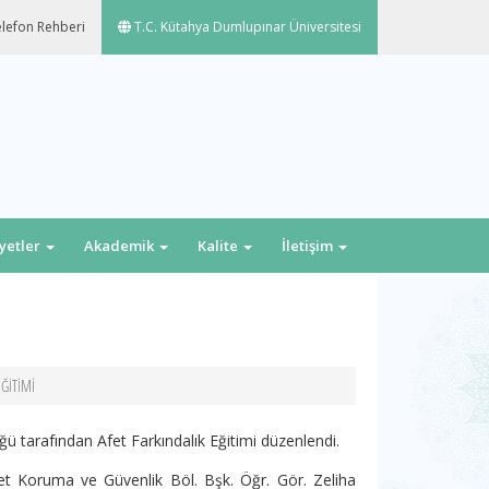
lefon Rehberi
T.C. Kütahya Dumlupınar Üniversitesi
iyetler
Akademik
Kalite
İletişim
ĞİTİMİ
 tarafından Afet Farkındalık Eğitimi düzenlendi.
et Koruma ve Güvenlik Böl. Bşk. Öğr. Gör. Zeliha