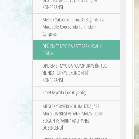
DESTEKLENMESİ VE ETKİLİ İLETİŞİM
KONFERANSI
Meslek Yükseokulumuzda Bağımlılıkla
Mücadele Konusunda Farkındalık
Çalışması
DPÜ EMET MYO‘DA AFET FARKINDALIK
EĞİTİMİ
DPU EMET MYO‘DA “CUMHURİYETİN 100.
YILINDA TÜRKİYE EKONOMİSİ“
KONFERANSI
Emet Myo‘da Çocuk Şenliği
MESLEK YÜKSEKOKULUMUZDA , “27
MAYIS DARBESİ VE YANSIMALARI: DÜN,
BUGÜN VE YARIN” ADLI PANEL
DÜZENLENDİ