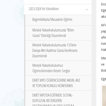
Ero
2023-2024 Yılı Etkinlikleri
Eğ
aka
Bağımlılıklarla Mücadele Eğitimi
AF
Meslek Yüksekokulumuzda ‘‘Bilim
yap
Günü‘‘ Etkinliği Düzenlendi
afe
nas
Meslek Yüksekokulumuzda 13 Ekim
Hak
Dünya Afet Azaltma Günü Konferansı
Düzenlendi
Me
ve
Meslek Yüksekokulumuz
Öğrencilerinden Resim Sergisi
Böl
Eği
EMET MYO ÖĞRENCİLERİNE KADIN, AİLE
VE TOPLUM KONULU KONFERANS
EMET MYO’DA EĞİTİMDE SOSYAL-
DUYGUSAL BECERİLERİN