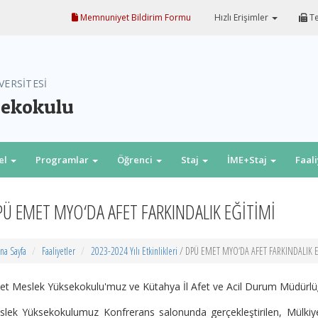
Memnuniyet Bildirim Formu
Hızlı Erişimler
Te
VERSİTESİ
sekokulu
el
Programlar
Öğrenci
Staj
İME+Staj
Faal
Ü EMET MYO‘DA AFET FARKINDALIK EĞİTİMİ
na Sayfa
Faaliyetler
2023-2024 Yılı Etkinlikleri
/ DPÜ EMET MYO‘DA AFET FARKINDALIK E
t Meslek Yüksekokulu'muz ve Kütahya İl Afet ve Acil Durum Müdürlüğü
lek Yüksekokulumuz Konfrerans salonunda gerçekleştirilen, Mülkiy