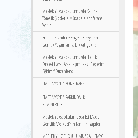
Meslek Yüksekokulumuzda Kadına
Yönelik Şiddetle Mücadele Konferansı
Verildi
Empati Standı ile Engelli Bireylerin
Günlük Yaşamlarına Dikkat Çekildi
Meslek Yüksekokulumuzda ‘‘Evlilik
Öncesi Hayat Arkadaşımı Nasıl Seçerim
Eğitimi‘‘ Düzenlendi
EMET MYO‘DA KONFERANS
EMET MYO’DA FARKINDALIK
SEMİNERLERİ
Meslek Yükseokulumuzda Eti Maden
Gençlik Merkezi‘nin Tanıtımı Yapıldı
MESLEK YÜKSEKOKULUMUZDA I. EMYO