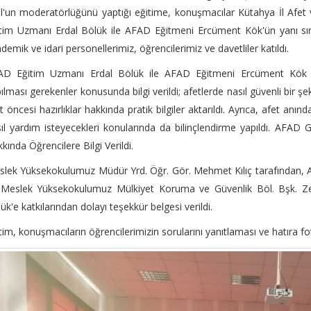
l'un moderatörlüğünü yaptığı eğitime, konuşmacılar Kütahya İl Af
itim Uzmanı Erdal Bölük ile AFAD Eğitmeni Ercüment Kök'ün yanı s
demik ve idari personellerimiz, öğrencilerimiz ve davetliler katıldı.
AD Eğitim Uzmanı Erdal Bölük ile AFAD Eğitmeni Ercüment Kök tar
ılması gerekenler konusunda bilgi verildi; afetlerde nasıl güvenli bir şek
t öncesi hazırlıklar hakkında pratik bilgiler aktarıldı. Ayrıca, afet anı
ıl yardım isteyecekleri konularında da bilinçlendirme yapıldı. AFAD
kında Öğrencilere Bilgi Verildi.
slek Yüksekokulumuz Müdür Yrd. Öğr. Gör. Mehmet Kılıç tarafından
 Meslek Yüksekokulumuz Mülkiyet Koruma ve Güvenlik Böl. Bşk. Z
ük'e katkılarından dolayı teşekkür belgesi verildi.
tim, konuşmacıların öğrencilerimizin sorularını yanıtlaması ve hatıra f