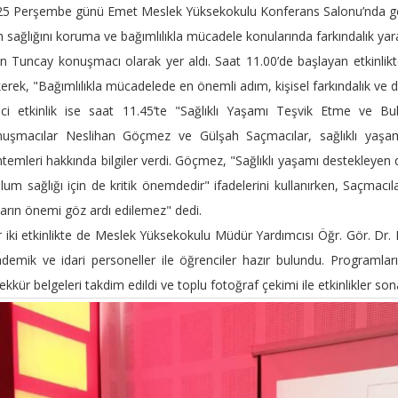
5 Perşembe günü Emet Meslek Yüksekokulu Konferans Salonu’nda gerç
 sağlığını koruma ve bağımlılıkla mücadele konularında farkındalık yar
n Tuncay konuşmacı olarak yer aldı. Saat 11.00’de başlayan etkinlik
erek, "Bağımlılıkla mücadelede en önemli adım, kişisel farkındalık ve
nci etkinlik ise saat 11.45’te "Sağlıklı Yaşamı Teşvik Etme ve Bulaş
uşmacılar Neslihan Göçmez ve Gülşah Saçmacılar, sağlıklı yaşam a
temleri hakkında bilgiler verdi. Göçmez, "Sağlıklı yaşamı destekleyen düz
lum sağlığı için de kritik önemdedir" ifadelerini kullanırken, Saçmacıl
ların önemi göz ardı edilemez" dedi.
 iki etkinlikte de Meslek Yüksekokulu Müdür Yardımcısı Öğr. Gör. Dr
demik ve idari personeller ile öğrenciler hazır bulundu. Programla
ekkür belgeleri takdim edildi ve toplu fotoğraf çekimi ile etkinlikler son