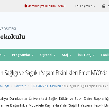
Memnuniyet Bildirim Formu
Hızlı Erişimler
Te
VERSİTESİ
sekokulu
el
Programlar
Öğrenci
Staj
İME+Staj
Faal
h Sağlığı ve Sağlıklı Yaşam Etkinlikleri Emet MYO’da
na Sayfa
Faaliyetler
2024-2025 Yılı Etkinlikleri
/ Ruh Sağlığı ve Sağlıklı Yaşam Etkinlikle
ahya Dumlupınar Üniversitesi Sağlık Kültür ve Spor Daire Başkanlığ
ları ve Bağımlılıkla Mücadele Kaynakları" ile "Sağlıklı Yaşamı Teşvik Etme