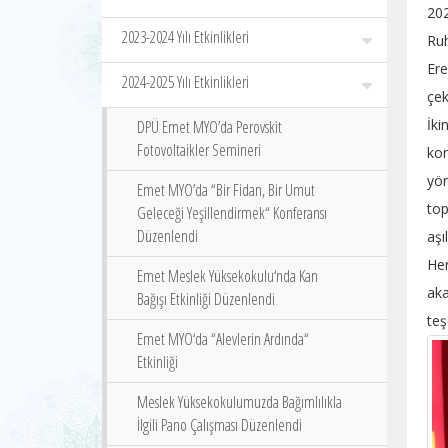
202
2023-2024 Yılı Etkinlikleri
Ruh
Ere
2024-2025 Yılı Etkinlikleri
çek
İki
DPÜ Emet MYO’da Perovskit
Fotovoltaikler Semineri
kon
yön
Emet MYO’da “Bir Fidan, Bir Umut
top
Geleceği Yeşillendirmek“ Konferansı
Düzenlendi
aşı
Her
Emet Meslek Yüksekokulu‘nda Kan
aka
Bağışı Etkinliği Düzenlendi
teş
Emet MYO‘da “Alevlerin Ardında“
Etkinliği
Meslek Yüksekokulumuzda Bağımlılıkla
İlgili Pano Çalışması Düzenlendi