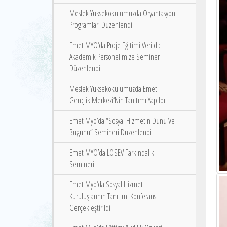
Meslek Yüksekokulumuzda Oryantasyon
Programları Düzenlendi
Emet MYO‘da Proje Eğitimi Verildi:
Akademik Personelimize Seminer
Düzenlendi
Meslek Yüksekokulumuzda Emet
Gençlik Merkezi‘Nin Tanıtımı Yapıldı
Emet Myo’da “Sosyal Hizmetin Dünü Ve
Bugünü” Semineri Düzenlendi
Emet MYO’da LÖSEV Farkındalık
Semineri
Emet Myo‘da Sosyal Hizmet
Kuruluşlarının Tanıtımı Konferansı
Gerçekleştirildi