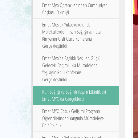
Emet Myo Öğrencileri‘nden Cumhuriyet
Coşkusu Etkinliği
Emet Meslek Yüksekokulunda
Moleküllerden İnsan Sağlığına: Tıpta
Kimyanın Gizli Gücü Konferansı
Gerçekleştirildi
Emet Myo‘da Sağlıklı Nesiller, Güçlü
Gelecek: Bağımlılıkla Mücadelede
Yeşilay‘ın Rolü Konferansı
Gerçekleştirildi
Ruh Sağlığı ve Sağlıklı Yaşam Etkinlikleri
Emet MYO’da Gerçekleşti
Emet MYO Çocuk Gelişimi Programı
Öğrencilerinden Yangınla Mücadeleye
Dair Etkinlik
Emet Meslek Yüksekokulu’nda Çocuk