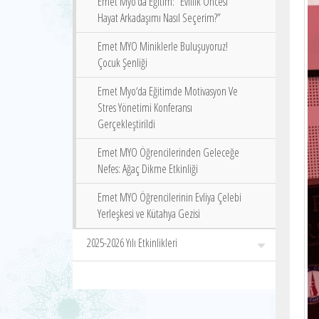
Emet Myo’da Eğitim: “Evlilik Öncesi
Hayat Arkadaşımı Nasıl Seçerim?”
Emet MYO Miniklerle Buluşuyoruz!
Çocuk Şenliği
Emet Myo‘da Eğitimde Motivasyon Ve
Stres Yönetimi Konferansı
Gerçekleştirildi
Emet MYO Öğrencilerinden Geleceğe
Nefes: Ağaç Dikme Etkinliği
Emet MYO Öğrencilerinin Evliya Çelebi
Yerleşkesi ve Kütahya Gezisi
2025-2026 Yılı Etkinlikleri