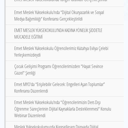
Emet Meslek Yüksekokulu’nda “Dijital Okuryazarlık ve Sosyal
Medya Bağımlılığı“ Konferansı Gerçekleştirildi
EMET MESLEK YÜKSEKOKULU’NDA KADINA YÖNELİK ŞİDDETLE
MÜCADELE EĞİTİMİ
Emet Meslek Yüksekokulu Öğrencilerimiz Kütahya Evliya Çelebi
Yerleşkemizdeydi
Çocuk Gelişimi Programı Öğrencilerimizden “Hayat Sevince
Güzel“ Şenliği
Emet MYO’da “Erişilebilir Gelecek: Engelleri Aşan Toplumlar”
Konferansı Düzenlendi
Emet Meslek Yüksekokulu’nda “Öğrencilerimizin Ders Dışı
Öğrenme Süreçlerinin Dijital Kaynaklarla Desteklenmesi“ Konulu
Webinar Düzenlendi
Meslek Yüksekokulumuzda Küreselleşen Dünyada Dijital