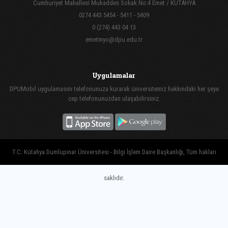
Cumhuriyet Mahallesi Mukaddes Sokak No:4 Emet / KÜTAHYA
0274 443 5454 - 5411 - 5409
0 (274) 443 04 13
emetmyo@dpu.edu.tr
Uygulamalar
DPUMobil uygulamasını telefonunuza kurarak üniversitemiz hakkındaki her şeye
cep telefonunuzdan ulaşabilirsiniz.
T.C. Kütahya Dumlupınar Üniversitesi - Bilgi İşlem Daire Başkanlığı, Tüm hakları
saklıdır.