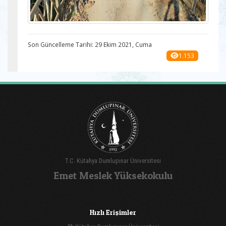
Son Güncelleme Tarihi: 29 Ekim 2021, Cuma
1.153
T.C. Kütahya Dumlupınar Üniversitesi
Emet Meslek Yüksekokulu
Hızlı Erişimler