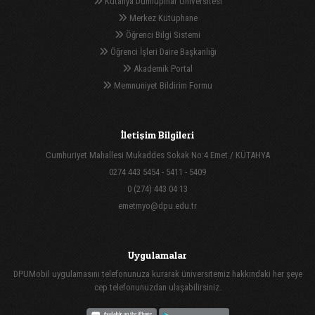
Kütahya Dumlupınar Üniversitesi
Merkez Kütüphane
Öğrenci Bilgi Sistemi
Öğrenci İşleri Daire Başkanlığı
Akademik Portal
Memnuniyet Bildirim Formu
İletişim Bilgileri
Cumhuriyet Mahallesi Mukaddes Sokak No:4 Emet / KÜTAHYA
0274 443 5454 - 5411 - 5409
0 (274) 443 04 13
emetmyo@dpu.edu.tr
Uygulamalar
DPUMobil uygulamasını telefonunuza kurarak üniversitemiz hakkındaki her şeye
cep telefonunuzdan ulaşabilirsiniz.