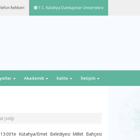
lefon Rehberi
T.C. Kütahya Dumlupınar Üniversitesi
iyetler
Akademik
Kalite
İletişim
k Şenliği
3:00'te Kütahya/Emet Belediyesi Millet Bahçesi