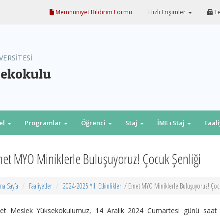
Memnuniyet Bildirim Formu
Hızlı Erişimler
Te
VERSİTESİ
sekokulu
el
Programlar
Öğrenci
Staj
İME+Staj
Faal
et MYO Miniklerle Buluşuyoruz! Çocuk Şenliği
na Sayfa
Faaliyetler
2024-2025 Yılı Etkinlikleri
/ Emet MYO Miniklerle Buluşuyoruz! Çocu
et Meslek Yüksekokulumuz, 14 Aralık 2024 Cumartesi günü saat 1