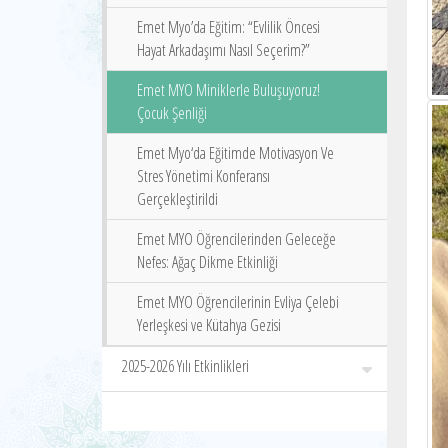
Emet Myo’da Eğitim: “Evlilik Öncesi
Hayat Arkadaşımı Nasıl Seçerim?”
Emet MYO Miniklerle Buluşuyoruz!
Çocuk Şenliği
Emet Myo‘da Eğitimde Motivasyon Ve
Stres Yönetimi Konferansı
Gerçekleştirildi
Emet MYO Öğrencilerinden Geleceğe
Nefes: Ağaç Dikme Etkinliği
Emet MYO Öğrencilerinin Evliya Çelebi
Yerleşkesi ve Kütahya Gezisi
2025-2026 Yılı Etkinlikleri