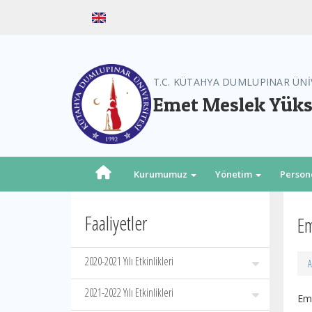
T.C. KÜTAHYA DUMLUPINAR ÜNİ
Emet Meslek Yük
Kurumumuz
Yönetim
Person
Faaliyetler
Em
2020-2021 Yılı Etkinlikleri
A
2021-2022 Yılı Etkinlikleri
Em