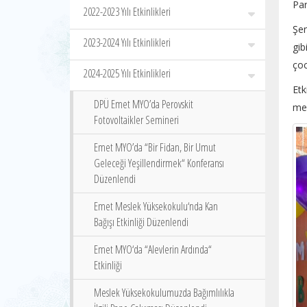
Par
2022-2023 Yılı Etkinlikleri
Şen
2023-2024 Yılı Etkinlikleri
gib
çoc
2024-2025 Yılı Etkinlikleri
Etk
DPÜ Emet MYO’da Perovskit
mem
Fotovoltaikler Semineri
Emet MYO’da “Bir Fidan, Bir Umut
Geleceği Yeşillendirmek“ Konferansı
Düzenlendi
Emet Meslek Yüksekokulu‘nda Kan
Bağışı Etkinliği Düzenlendi
Emet MYO‘da “Alevlerin Ardında“
Etkinliği
Meslek Yüksekokulumuzda Bağımlılıkla