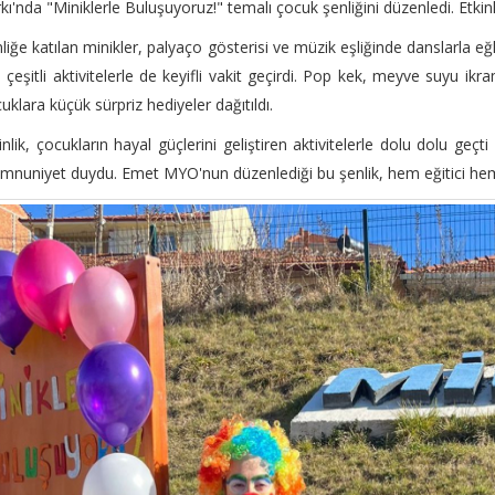
kı'nda "Miniklerle Buluşuyoruz!" temalı çocuk şenliğini düzenledi. Etki
liğe katılan minikler, palyaço gösterisi ve müzik eşliğinde danslarla 
i çeşitli aktivitelerle de keyifli vakit geçirdi. Pop kek, meyve suyu ikram
uklara küçük sürpriz hediyeler dağıtıldı.
inlik, çocukların hayal güçlerini geliştiren aktivitelerle dolu dolu ge
nuniyet duydu. Emet MYO'nun düzenlediği bu şenlik, hem eğitici hem