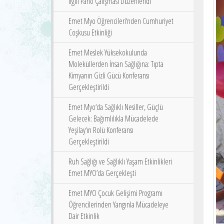
İlgili Pano Çalışması Düzenlendi
Emet Myo Öğrencileri‘nden Cumhuriyet
Coşkusu Etkinliği
Emet Meslek Yüksekokulunda
Moleküllerden İnsan Sağlığına: Tıpta
Kimyanın Gizli Gücü Konferansı
Gerçekleştirildi
Emet Myo‘da Sağlıklı Nesiller, Güçlü
Gelecek: Bağımlılıkla Mücadelede
Yeşilay‘ın Rolü Konferansı
Gerçekleştirildi
Ruh Sağlığı ve Sağlıklı Yaşam Etkinlikleri
Emet MYO’da Gerçekleşti
Emet MYO Çocuk Gelişimi Programı
Öğrencilerinden Yangınla Mücadeleye
Dair Etkinlik