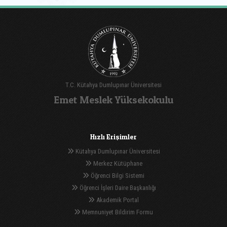
T.C. Kütahya Dumlupınar Üniversitesi
Emet Meslek Yüksekokulu
Hızlı Erişimler
Kütahya Dumlupınar Üniversitesi
Merkez Kütüphane
Öğrenci Bilgi Sistemi
Öğrenci İşleri Daire Başkanlığı
Akademik Portal
Memnuniyet Bildirim Formu