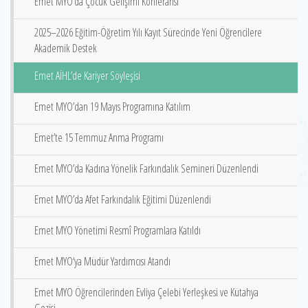
Emet MYO’da Çocuk Gelişimi Konferansı
2025–2026 Eğitim-Öğretim Yılı Kayıt Sürecinde Yeni Öğrencilere
Akademik Destek
Emet AİHL’de Kariyer Söyleşisi
Emet MYO’dan 19 Mayıs Programına Katılım
Emet’te 15 Temmuz Anma Programı
Emet MYO’da Kadına Yönelik Farkındalık Semineri Düzenlendi
Emet MYO’da Afet Farkındalık Eğitimi Düzenlendi
Emet MYO Yönetimi Resmî Programlara Katıldı
Emet MYO‘ya Müdür Yardımcısı Atandı
Emet MYO Öğrencilerinden Evliya Çelebi Yerleşkesi ve Kütahya