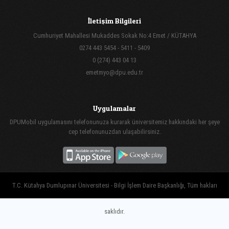
İletişim Bilgileri
Cumhuriyet Mahallesi Mukaddes Sokak No:4 Emet / KÜTAHYA
0274 443 5454 - 5411 - 5409
0 (274) 443 04 13
emetmyo@dpu.edu.tr
Uygulamalar
DPUMobil uygulamasını telefonunuza kurarak üniversitemiz hakkındaki her şeye
cep telefonunuzdan ulaşabilirsiniz.
T.C. Kütahya Dumlupınar Üniversitesi - Bilgi İşlem Daire Başkanlığı, Tüm hakları
saklıdır.