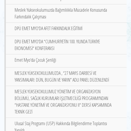
Meslek Yükseokulumuzda Bağımlılıkla Mücadele Konusunda
Farkındalık Çalışması
DPÜ EMET MYO‘DA AFET FARKINDALIK EĞİTİMİ
DPU EMET MYO‘DA “CUMHURİYETİN 100. YILINDA TÜRKİYE
EKONOMİSİ“ KONFERANSI
Emet Myo‘da Çocuk Şenliği
MESLEK YÜKSEKOKULUMUZDA , “27 MAYIS DARBESİ VE
YANSIMALARI: DÜN, BUGÜN VE YARIN” ADLI PANEL DÜZENLENDİ
MESLEK YÜKSEKOKULUMUZ YÖNETİM VE ORGANİZASYON
BÖLÜMÜ, SAĞLIK KURUMLARI İŞLETMECİLİĞİ PROGRAMI‘NDAN
“HASTANE YÖNETİMİ VE ORGANİZASYONU II“ DERSİ KAPSAMINDA
TEKNİK GEZİ
Ulusal Staj Programı (USP) Hakkında Bilgilendirme Toplantısı
Yapıldı