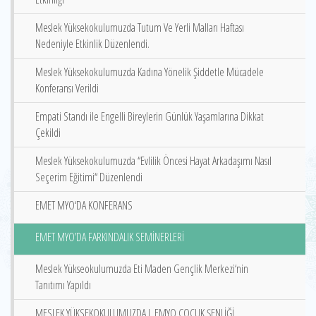
Meslek Yüksekokulumuzda Tutum Ve Yerli Malları Haftası
Nedeniyle Etkinlik Düzenlendi.
Meslek Yüksekokulumuzda Kadına Yönelik Şiddetle Mücadele
Konferansı Verildi
Empati Standı ile Engelli Bireylerin Günlük Yaşamlarına Dikkat
Çekildi
Meslek Yüksekokulumuzda ‘‘Evlilik Öncesi Hayat Arkadaşımı Nasıl
Seçerim Eğitimi‘‘ Düzenlendi
EMET MYO‘DA KONFERANS
EMET MYO’DA FARKINDALIK SEMİNERLERİ
Meslek Yükseokulumuzda Eti Maden Gençlik Merkezi‘nin
Tanıtımı Yapıldı
MESLEK YÜKSEKOKULUMUZDA I. EMYO ÇOCUK ŞENLİĞİ