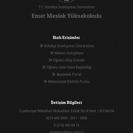
T.C. Kütahya Dumlupınar Üniversitesi
Emet Meslek Yüksekokulu
Hızlı Erişimler
Kütahya Dumlupınar Üniversitesi
Merkez Kütüphane
Öğrenci Bilgi Sistemi
Öğrenci İşleri Daire Başkanlığı
Akademik Portal
Memnuniyet Bildirim Formu
İletişim Bilgileri
Cumhuriyet Mahallesi Mukaddes Sokak No:4 Emet / KÜTAHYA
0274 443 5454 - 5411 - 5409
0 (274) 443 04 13
emetmyo@dpu.edu.tr