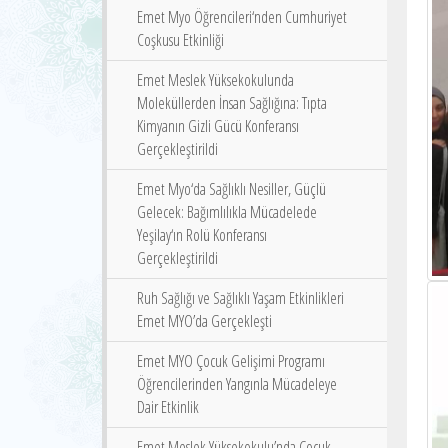
Emet Myo Öğrencileri‘nden Cumhuriyet
Coşkusu Etkinliği
Emet Meslek Yüksekokulunda
Moleküllerden İnsan Sağlığına: Tıpta
Kimyanın Gizli Gücü Konferansı
Gerçekleştirildi
Emet Myo‘da Sağlıklı Nesiller, Güçlü
Gelecek: Bağımlılıkla Mücadelede
Yeşilay‘ın Rolü Konferansı
Gerçekleştirildi
Ruh Sağlığı ve Sağlıklı Yaşam Etkinlikleri
Emet MYO’da Gerçekleşti
Emet MYO Çocuk Gelişimi Programı
Öğrencilerinden Yangınla Mücadeleye
Dair Etkinlik
Emet Meslek Yüksekokulu’nda Çocuk