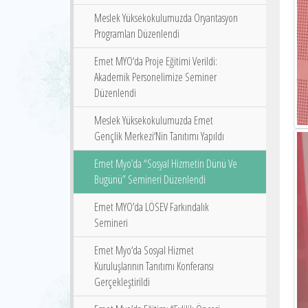
Meslek Yüksekokulumuzda Oryantasyon
Programları Düzenlendi
Emet MYO‘da Proje Eğitimi Verildi:
Akademik Personelimize Seminer
Düzenlendi
Meslek Yüksekokulumuzda Emet
Gençlik Merkezi‘Nin Tanıtımı Yapıldı
Emet Myo’da “Sosyal Hizmetin Dünü Ve
Bugünü” Semineri Düzenlendi
Emet MYO’da LÖSEV Farkındalık
Semineri
Emet Myo‘da Sosyal Hizmet
Kuruluşlarının Tanıtımı Konferansı
Gerçekleştirildi