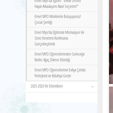
Emet Myo’da Eğitim: “Evlilik Öncesi
Hayat Arkadaşımı Nasıl Seçerim?”
Emet MYO Miniklerle Buluşuyoruz!
Çocuk Şenliği
Emet Myo‘da Eğitimde Motivasyon Ve
Stres Yönetimi Konferansı
Gerçekleştirildi
Emet MYO Öğrencilerinden Geleceğe
Nefes: Ağaç Dikme Etkinliği
Emet MYO Öğrencilerinin Evliya Çelebi
Yerleşkesi ve Kütahya Gezisi
2025-2026 Yılı Etkinlikleri