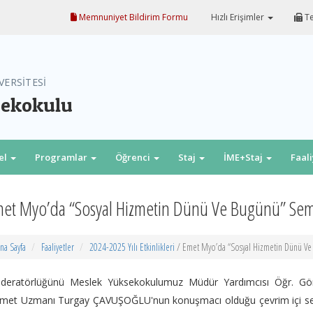
Memnuniyet Bildirim Formu
Hızlı Erişimler
Te
VERSİTESİ
sekokulu
el
Programlar
Öğrenci
Staj
İME+Staj
Faal
et Myo’da “Sosyal Hizmetin Dünü Ve Bugünü” Sem
na Sayfa
Faaliyetler
2024-2025 Yılı Etkinlikleri
/ Emet Myo’da “Sosyal Hizmetin Dünü Ve
deratörlüğünü Meslek Yüksekokulumuz Müdür Yardımcısı Öğr. Gör.
zmet Uzmanı Turgay ÇAVUŞOĞLU'nun konuşmacı olduğu çevrim içi sem