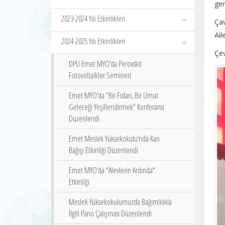
ger
2023-2024 Yılı Etkinlikleri
Çav
Ail
2024-2025 Yılı Etkinlikleri
Çev
DPÜ Emet MYO’da Perovskit
Fotovoltaikler Semineri
Emet MYO’da “Bir Fidan, Bir Umut
Geleceği Yeşillendirmek“ Konferansı
Düzenlendi
Emet Meslek Yüksekokulu‘nda Kan
Bağışı Etkinliği Düzenlendi
Emet MYO‘da “Alevlerin Ardında“
Etkinliği
Meslek Yüksekokulumuzda Bağımlılıkla
İlgili Pano Çalışması Düzenlendi