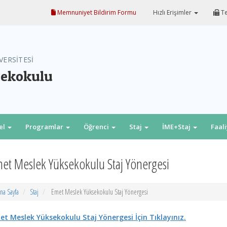
Memnuniyet Bildirim Formu
Hızlı Erişimler
Te
VERSİTESİ
sekokulu
el
Programlar
Öğrenci
Staj
İME+Staj
Faal
et Meslek Yüksekokulu Staj Yönergesi
na Sayfa
Staj
Emet Meslek Yüksekokulu Staj Yönergesi
et Meslek Yüksekokulu Staj Yönergesi İçin Tıklayınız.