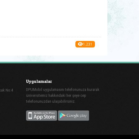
1.231
Uygulamalar
DPUMobil uygulamasını telefonunuza kurarak
kak No:4
üniversitemiz hakkındaki her şeye cep
telefonunuzdan ulaşabilirsiniz.