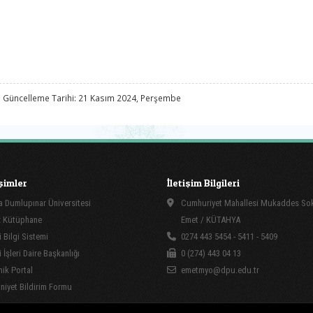
 Güncelleme Tarihi: 21 Kasım 2024, Perşembe
işimler
İletişim Bilgileri
 Dumlupınar Üniversitesi
Cumhuriyet Mahallesi Mukaddes So
 Kütüphane
Emet / KÜTAHYA
 Bilgi Sistemi
0274 443 5454 - 5411 - 5409
İşleri Daire Başkanlığı
0 (274) 443 04 13
ik Portal
emetmyo@dpu.edu.tr
yet Bildirim Formu