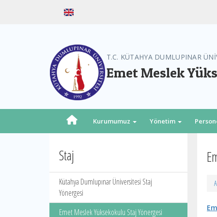
T.C. KÜTAHYA DUMLUPINAR ÜNİ
Emet Meslek Yük
Kurumumuz
Yönetim
Person
Staj
Em
Kütahya Dumlupınar Üniversitesi Staj
A
Yönergesi
Em
Emet Meslek Yüksekokulu Staj Yönergesi