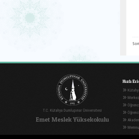
Son
Hızlı Er
Kütahya
Merkez
Öğrenci
T.C. Kütahya Dumlupınar Üniversitesi
Öğrenci 
Emet Meslek Yüksekokulu
Akadem
Memnuni