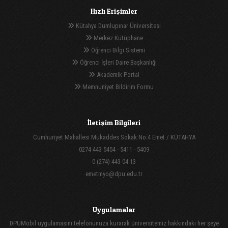
Hızlı Erişimler
Kütahya Dumlupınar Üniversitesi
Merkez Kütüphane
Öğrenci Bilgi Sistemi
Öğrenci İşleri Daire Başkanlığı
Akademik Portal
Memnuniyet Bildirim Formu
İletişim Bilgileri
Cumhuriyet Mahallesi Mukaddes Sokak No:4 Emet / KÜTAHYA
0274 443 5454 - 5411 - 5409
0 (274) 443 04 13
emetmyo@dpu.edu.tr
Uygulamalar
DPUMobil uygulamasını telefonunuza kurarak üniversitemiz hakkındaki her şeye