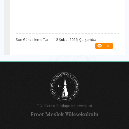
Son Güncelleme Tarihi: 18 Şubat 2026, Çarşamba
1.161
T.C. Kütahya Dumlupınar Üniversitesi
Emet Meslek Yüksekokulu