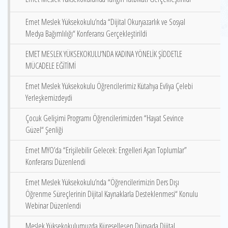
Emet Meslek Yüksekokulu’nda “Dijital Okuryazarlık ve Sosyal
Medya Bağımlılığı“ Konferansı Gerçekleştirildi
EMET MESLEK YÜKSEKOKULU’NDA KADINA YÖNELİK ŞİDDETLE
MÜCADELE EĞİTİMİ
Emet Meslek Yüksekokulu Öğrencilerimiz Kütahya Evliya Çelebi
Yerleşkemizdeydi
Çocuk Gelişimi Programı Öğrencilerimizden “Hayat Sevince
Güzel“ Şenliği
Emet MYO’da “Erişilebilir Gelecek: Engelleri Aşan Toplumlar”
Konferansı Düzenlendi
Emet Meslek Yüksekokulu’nda “Öğrencilerimizin Ders Dışı
Öğrenme Süreçlerinin Dijital Kaynaklarla Desteklenmesi“ Konulu
Webinar Düzenlendi
Meslek Yüksekokulumuzda Küreselleşen Dünyada Dijital