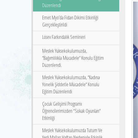
Düzenlendi
Emet Myo’da Fidan Dikimi Etkinliği
Gerçekleştirildi
Lösev Farkındalık Semineri
Meslek Yüksekokulumuzda,
‘‘Bağımlılıkla Mücadele‘‘ Konulu Eğitim
Düzenlendi.
Meslek Yüksekokulumuzda, ‘‘Kadına
Yönelik Şiddetle Mücadele‘‘ Konulu
Eğitim Düzenlendi
Çocuk Gelişimi Programı
Öğrencilerimizden “Sokak Oyunları“
Etkinliği
Meslek Yüksekokulumuzda Tutum Ve
Yerli Malları Haftası Nedeniyle Etkinlik