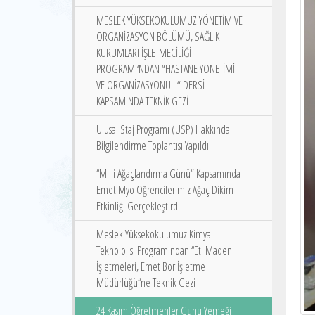
MESLEK YÜKSEKOKULUMUZ YÖNETİM VE
ORGANİZASYON BÖLÜMÜ, SAĞLIK
KURUMLARI İŞLETMECİLİĞİ
PROGRAMI‘NDAN “HASTANE YÖNETİMİ
VE ORGANİZASYONU II“ DERSİ
KAPSAMINDA TEKNİK GEZİ
Ulusal Staj Programı (USP) Hakkında
Bilgilendirme Toplantısı Yapıldı
‘‘Milli Ağaçlandırma Günü“ Kapsamında
Emet Myo Öğrencilerimiz Ağaç Dikim
Etkinliği Gerçekleştirdi
Meslek Yüksekokulumuz Kimya
Teknolojisi Programından ‘‘Eti Maden
İşletmeleri, Emet Bor İşletme
Müdürlüğü‘‘ne Teknik Gezi
24 Kasım Öğretmenler Günü Yemeği