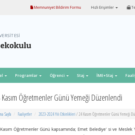
Memnuniyet Bildirim Formu
Hızlı Erişimler
Te
VERSİTESİ
sekokulu
el
Programlar
Öğrenci
Staj
İME+Staj
Faal
 Kasım Öğretmenler Günü Yemeği Düzenlendi
na Sayfa
Faaliyetler
2023-2024 Yılı Etkinlikleri
/ 24 Kasım Öğretmenler Günü Yemeği Dü
Kasım Öğretmenler Günü kapsamında; Emet Belediye' si ve Meslek Yü