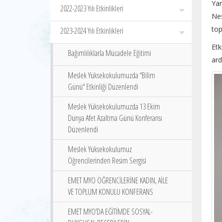
Ya
2022-2023 Yılı Etkinlikleri
Nes
top
2023-2024 Yılı Etkinlikleri
Etk
Bağımlılıklarla Mücadele Eğitimi
ard
Meslek Yüksekokulumuzda ‘‘Bilim
Günü‘‘ Etkinliği Düzenlendi
Meslek Yüksekokulumuzda 13 Ekim
Dünya Afet Azaltma Günü Konferansı
Düzenlendi
Meslek Yüksekokulumuz
Öğrencilerinden Resim Sergisi
EMET MYO ÖĞRENCİLERİNE KADIN, AİLE
VE TOPLUM KONULU KONFERANS
EMET MYO’DA EĞİTİMDE SOSYAL-