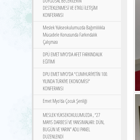
DUYGUSAL BECERİLERİN
DESTEKLENMESİ VE ETKİLİ İLETİŞİM
KONFERANSI
Meslek Yükseokulumuzda Bağımlılıkla
Mücadele Konusunda Farkındalık
Çalışması
DPÜ EMET MYO‘DA AFET FARKINDALIK
EĞİTİMİ
DPU EMET MYO‘DA “CUMHURİYETİN 100.
YILINDA TÜRKİYE EKONOMİSİ“
KONFERANSI
Emet Myo‘da Çocuk Şenliği
MESLEK YÜKSEKOKULUMUZDA , “27
MAYIS DARBESİ VE YANSIMALARI: DÜN,
BUGÜN VE YARIN” ADLI PANEL
DÜZENLENDİ