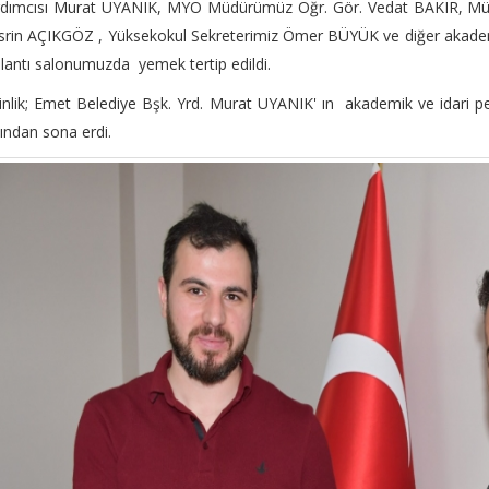
rdımcısı Murat UYANIK, MYO Müdürümüz Öğr. Gör. Vedat BAKIR, Müdü
rin AÇIKGÖZ , Yüksekokul Sekreterimiz Ömer BÜYÜK ve diğer akademik
lantı salonumuzda yemek tertip edildi.
inlik; Emet Belediye Bşk. Yrd. Murat UYANIK' ın akademik ve idari p
ından sona erdi.