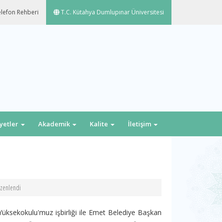
lefon Rehberi
T.C. Kütahya Dumlupınar Üniversitesi
iyetler
Akademik
Kalite
İletişim
zenlendi
ksekokulu'muz işbirliği ile Emet Belediye Başkan