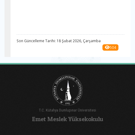
Son Güncelleme Tarihi: 18 Şubat 2026, Çarşamba
504
T.C. Kütahya Dumlupınar Üniversitesi
Emet Meslek Yüksekokulu