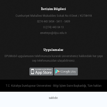
İletişim Bilgileri
Cumhuriyet Mahallesi Mukaddes Sokak No:4 Emet / KÜTAHYA
0274 443 5454 - 5411 - 5409
0 (274) 443 04 13
emetmyo@dpu.edu.tr
Uygulamalar
DPUMobil uygulamasını telefonunuza kurarak üniversitemiz hakkındaki her şeye
cep telefonunuzdan ulaşabilirsiniz.
T.C. Kütahya Dumlupınar Üniversitesi - Bilgi İşlem Daire Başkanlığı, Tüm hakları
saklıdır.