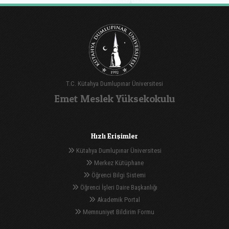
T.C. Kütahya Dumlupınar Üniversitesi
Emet Meslek Yüksekokulu
Hızlı Erişimler
Kütahya Dumlupınar Üniversitesi
Merkez Kütüphane
Öğrenci Bilgi Sistemi
Öğrenci İşleri Daire Başkanlığı
Akademik Portal
Memnuniyet Bildirim Formu