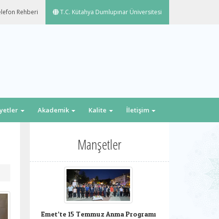
lefon Rehberi
T.C. Kütahya Dumlupınar Üniversitesi
iyetler
Akademik
Kalite
İletişim
Manşetler
Emet’te 15 Temmuz Anma Programı