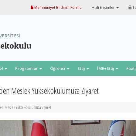
Memnuniyet Bildirim Formu
Hızlı Erişimler
Te
VERSİTESİ
sekokulu
el
Programlar
Öğrenci
Staj
İME+Staj
Faal
’nden Meslek Yüksekokulumuza Ziyaret
nden Meslek Yüksekokulumuza Ziyaret