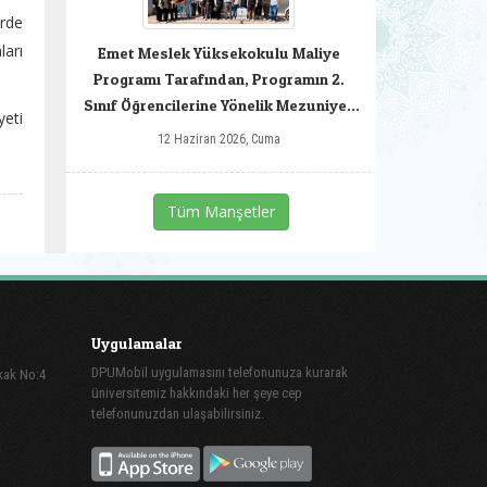
erde
ları
Emet Meslek Yüksekokulu Maliye
Programı Tarafından, Programın 2.
Sınıf Öğrencilerine Yönelik Mezuniyet
yeti
Kahvaltısı Düzenlendi.
12 Haziran 2026, Cuma
Tüm Manşetler
Uygulamalar
DPUMobil uygulamasını telefonunuza kurarak
kak No:4
üniversitemiz hakkındaki her şeye cep
telefonunuzdan ulaşabilirsiniz.