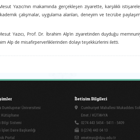
t Yazıcı’nın makamında gerçekleşen ziyarette, karşılıklı istişarel
demik çalışmalar, uygulama alanları, deneyim ve tecrübe paylaşım
ut Yazıcı, Prof. Dr. İbrahim Alp’in ziyaretinden duyduğu memnuni
him Alp de misafirperverliklerinden dolayı teşekkürlerini iletti.
işimler
İletişim Bilgileri
 Dumlupınar Üniversitesi
Cumhuriyet Mahallesi Mukaddes So
 Kütüphane
Emet / KÜTAHYA
 Bilgi Sistemi
0274 443 5454 - 5411 - 5409
İşleri Daire Başkanlığı
0 (274) 443 04 13
ik Portal
emetmyo@dpu.edu.tr