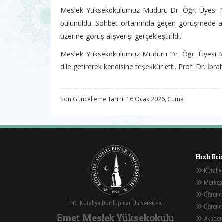
Meslek Yüksekokulumuz Müdürü Dr. Öğr. Üyesi Mesu
bulunuldu. Sohbet ortamında geçen görüşmede aka
üzerine görüş alışverişi gerçekleştirildi.
Meslek Yüksekokulumuz Müdürü Dr. Öğr. Üyesi Mes
dile getirerek kendisine teşekkür etti. Prof. Dr. İbra
Son Güncelleme Tarihi: 16 Ocak 2026, Cuma
Hızlı Er
Kütahya
Merkez
Öğrenci
T.C. Kütahya Dumlupınar Üniversitesi
Öğrenci 
Emet Meslek Yüksekokulu
Akadem