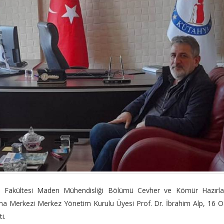
lik Fakültesi Maden Mühendisliği Bölümü Cevher ve Kömür Hazırl
ama Merkezi Merkez Yönetim Kurulu Üyesi Prof. Dr. İbrahim Alp, 16 
i.