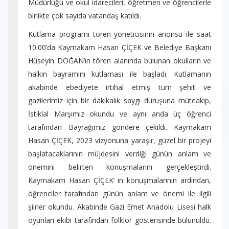
Müdürlüğü ve okul idarecileri, öğretmen ve öğrencilerle
birlikte çok sayıda vatandaş katıldı.
Kutlama programı tören yöneticisinin anonsu ile saat
10:00’da Kaymakam Hasan ÇİÇEK ve Belediye Başkanı
Hüseyin DOĞAN’ın tören alanında bulunan okulların ve
halkın bayramını kutlaması ile başladı. Kutlamanın
akabinde ebediyete irtihal etmiş tüm şehit ve
gazilerimiz için bir dakikalık saygı duruşuna müteakip,
İstiklal Marşımız okundu ve aynı anda üç öğrenci
tarafından Bayrağımız göndere çekildi. Kaymakam
Hasan ÇİÇEK, 2023 vizyonuna yaraşır, güzel bir projeyi
başlatacaklarının müjdesini verdiği günün anlam ve
önemini belirten konuşmalarını gerçekleştirdi.
Kaymakam Hasan ÇİÇEK’ in konuşmalarının ardından,
öğrenciler tarafından günün anlam ve önemi ile ilgili
şiirler okundu. Akabinde Gazi Emet Anadolu Lisesi halk
oyunları ekibi tarafından folklor gösterisinde bulunuldu.