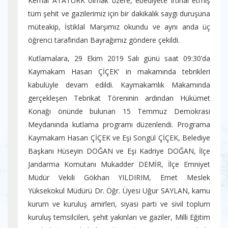
Kemal ATATÜRK olmak üzere, ebediyete irtihal etmiş
tüm şehit ve gazilerimiz için bir dakikalık saygı duruşuna
müteakip, İstiklal Marşımız okundu ve aynı anda üç
öğrenci tarafından Bayrağımız göndere çekildi.
Kutlamalara, 29 Ekim 2019 Salı günü saat 09:30’da
Kaymakam Hasan ÇİÇEK’ in makamında tebrikleri
kabulüyle devam edildi. Kaymakamlık Makamında
gerçekleşen Tebrikat Töreninin ardından Hükümet
Konağı önünde bulunan 15 Temmuz Demokrasi
Meydanında kutlama programı düzenlendi. Programa
Kaymakam Hasan ÇİÇEK ve Eşi Songül ÇİÇEK, Belediye
Başkanı Hüseyin DOĞAN ve Eşi Kadriye DOĞAN, İlçe
Jandarma Komutanı Mukadder DEMİR, İlçe Emniyet
Müdür Vekili Gökhan YILDIRIM, Emet Meslek
Yüksekokul Müdürü Dr. Öğr. Üyesi Uğur SAYLAN, kamu
kurum ve kuruluş amirleri, siyasi parti ve sivil toplum
kuruluş temsilcileri, şehit yakınları ve gaziler, Milli Eğitim