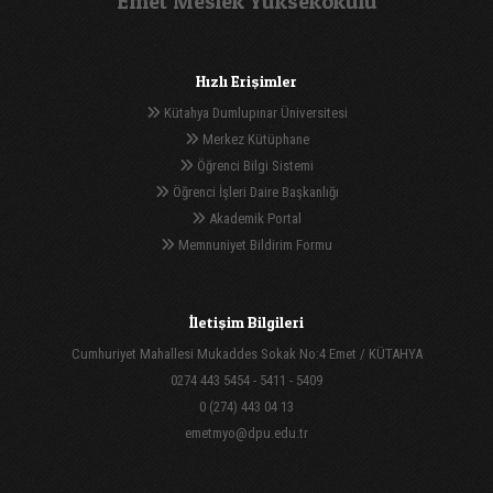
Emet Meslek Yüksekokulu
Hızlı Erişimler
Kütahya Dumlupınar Üniversitesi
Merkez Kütüphane
Öğrenci Bilgi Sistemi
Öğrenci İşleri Daire Başkanlığı
Akademik Portal
Memnuniyet Bildirim Formu
İletişim Bilgileri
Cumhuriyet Mahallesi Mukaddes Sokak No:4 Emet / KÜTAHYA
0274 443 5454 - 5411 - 5409
0 (274) 443 04 13
emetmyo@dpu.edu.tr