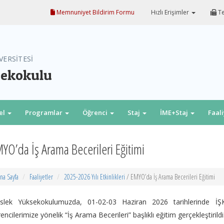
Memnuniyet Bildirim Formu
Hızlı Erişimler
Te
VERSİTESİ
sekokulu
el
Programlar
Öğrenci
Staj
İME+Staj
Faal
YO’da İş Arama Becerileri Eğitimi
na Sayfa
Faaliyetler
2025-2026 Yılı Etkinlikleri
/ EMYO’da İş Arama Becerileri Eğitimi
slek Yüksekokulumuzda, 01-02-03 Haziran 2026 tarihlerinde İ
encilerimize yönelik “İş Arama Becerileri” başlıklı eğitim gerçekleştirildi