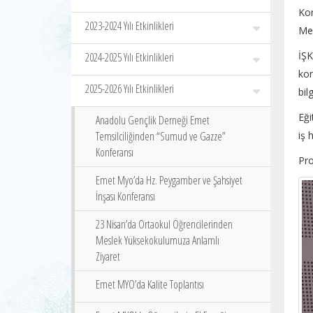
Ko
2023-2024 Yılı Etkinlikleri
Mes
İŞK
2024-2025 Yılı Etkinlikleri
kon
2025-2026 Yılı Etkinlikleri
bilg
Eği
Anadolu Gençlik Derneği Emet
Temsilciliğinden “Sumud ve Gazze”
iş 
Konferansı
Pro
Emet Myo’da Hz. Peygamber ve Şahsiyet
İnşası Konferansı
23 Nisan’da Ortaokul Öğrencilerinden
Meslek Yüksekokulumuza Anlamlı
Ziyaret
Emet MYO’da Kalite Toplantısı