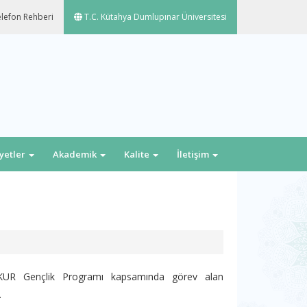
lefon Rehberi
T.C. Kütahya Dumlupınar Üniversitesi
iyetler
Akademik
Kalite
İletişim
ŞKUR Gençlik Programı kapsamında görev alan
.