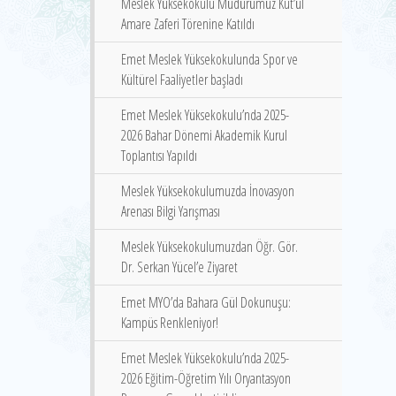
Meslek Yüksekokulu Müdürümüz Kut’ül
Amare Zaferi Törenine Katıldı
Emet Meslek Yüksekokulunda Spor ve
Kültürel Faaliyetler başladı
Emet Meslek Yüksekokulu’nda 2025-
2026 Bahar Dönemi Akademik Kurul
Toplantısı Yapıldı
Meslek Yüksekokulumuzda İnovasyon
Arenası Bilgi Yarışması
Meslek Yüksekokulumuzdan Öğr. Gör.
Dr. Serkan Yücel’e Ziyaret
Emet MYO’da Bahara Gül Dokunuşu:
Kampüs Renkleniyor!
Emet Meslek Yüksekokulu’nda 2025-
2026 Eğitim-Öğretim Yılı Oryantasyon