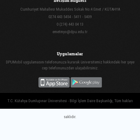
İletişim Bilgileri
Cumhuriyet Mahallesi Mukaddes Sokak No:4 Emet / KÜTAHYA
0274 443 5454 - 5411 - 5409
0 (274) 443 04 13
emetmyo@dpu.edu.tr
Uygulamalar
DPUMobil uygulamasını telefonunuza kurarak üniversitemiz hakkındaki her şeye
cep telefonunuzdan ulaşabilirsiniz.
T.C. Kütahya Dumlupınar Üniversitesi - Bilgi İşlem Daire Başkanlığı, Tüm hakları
saklıdır.